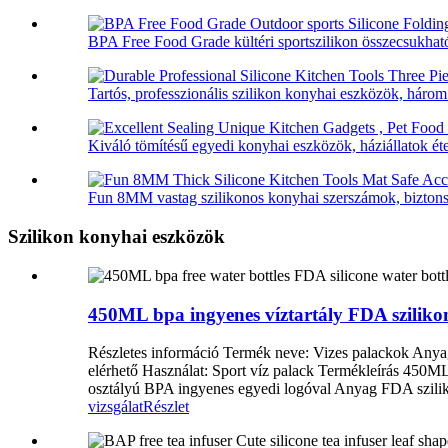
BPA Free Food Grade kültéri sportszilikon összecsukható
Tartós, professzionális szilikon konyhai eszközök, három 
Kiváló tömítésű egyedi konyhai eszközök, háziállatok étel
Fun 8MM vastag szilikonos konyhai szerszámok, biztonsá
Szilikon konyhai eszközök
450ML bpa ingyenes víztartály FDA szilikon
Részletes információ Termék neve: Vizes palackok Anya
elérhető Használat: Sport víz palack Termékleírás 450M
osztályú BPA ingyenes egyedi logóval Anyag FDA szilik
vizsgálat
Részlet