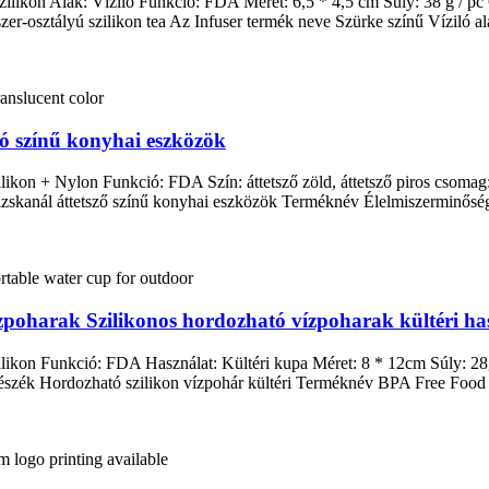
zilikon Alak: Víziló Funkció: FDA Méret: 6,5 * 4,5 cm Súly: 38 g / p
zer-osztályú szilikon tea Az Infuser termék neve Szürke színű Víziló ala
szó színű konyhai eszközök
ikon + Nylon Funkció: FDA Szín: áttetsző zöld, áttetsző piros csomag:
 rizskanál áttetsző színű konyhai eszközök Terméknév Élelmiszerminősé
poharak Szilikonos hordozható vízpoharak kültéri ha
likon Funkció: FDA Használat: Kültéri kupa Méret: 8 * 12cm Súly: 28
észék Hordozható szilikon vízpohár kültéri Terméknév BPA Free Food