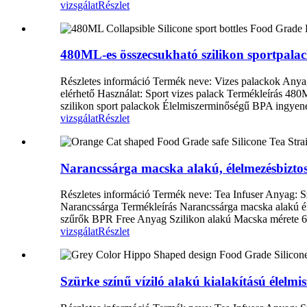
vizsgálat
Részlet
480ML-es összecsukható szilikon sportpalac
Részletes információ Termék neve: Vizes palackok Anya
elérhető Használat: Sport vizes palack Termékleírás 4
szilikon sport palackok Élelmiszerminőségű BPA ingyen
vizsgálat
Részlet
Narancssárga macska alakú, élelmezésbiztos
Részletes információ Termék neve: Tea Infuser Anyag: S
Narancssárga Termékleírás Narancssárga macska alakú é
szűrők BPR Free Anyag Szilikon alakú Macska mérete 6,5
vizsgálat
Részlet
Szürke színű víziló alakú kialakítású élelmi