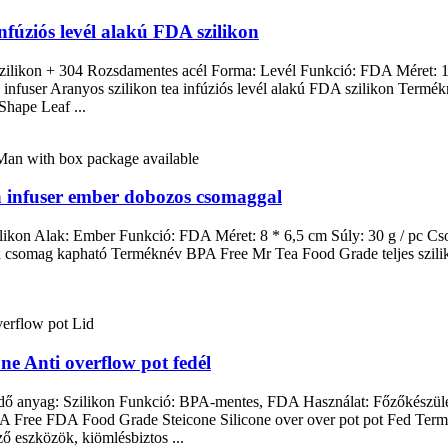
infúziós levél alakú FDA szilikon
Szilikon + 304 Rozsdamentes acél Forma: Levél Funkció: FDA Méret: 15
infuser Aranyos szilikon tea infúziós levél alakú FDA szilikon Termék
Shape Leaf ...
a infuser ember dobozos csomaggal
ilikon Alak: Ember Funkció: FDA Méret: 8 * 6,5 cm Súly: 30 g / pc C
csomag kapható Terméknév BPA Free Mr Tea Food Grade teljes szilikon
e Anti overflow pot fedél
dő anyag: Szilikon Funkció: BPA-mentes, FDA Használat: Főzőkészülé
PA Free FDA Food Grade Steicone Silicone over over pot pot Fed Te
ő eszközök, kiömlésbiztos ...