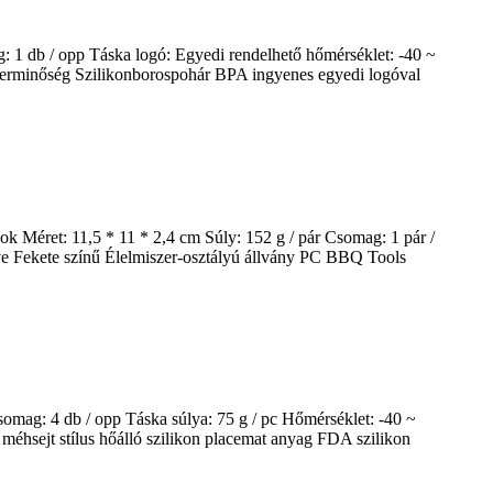
 1 db / opp Táska logó: Egyedi rendelhető hőmérséklet: -40 ~
zerminőség Szilikonborospohár BPA ingyenes egyedi logóval
 Méret: 11,5 * 11 * 2,4 cm Súly: 152 g / pár Csomag: 1 pár /
ve Fekete színű Élelmiszer-osztályú állvány PC BBQ Tools
omag: 4 db / opp Táska súlya: 75 g / pc Hőmérséklet: -40 ~
méhsejt stílus hőálló szilikon placemat anyag FDA szilikon