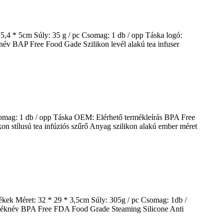
,4 * 5cm Súly: 35 g / pc Csomag: 1 db / opp Táska logó:
név BAP Free Food Gade Szilikon levél alakú tea infuser
somag: 1 db / opp Táska OEM: Elérhető termékleírás BPA Free
 stílusú tea infúziós szűrő Anyag szilikon alakú ember méret
kek Méret: 32 * 29 * 3,5cm Súly: 305g / pc Csomag: 1db /
rméknév BPA Free FDA Food Grade Steaming Silicone Anti