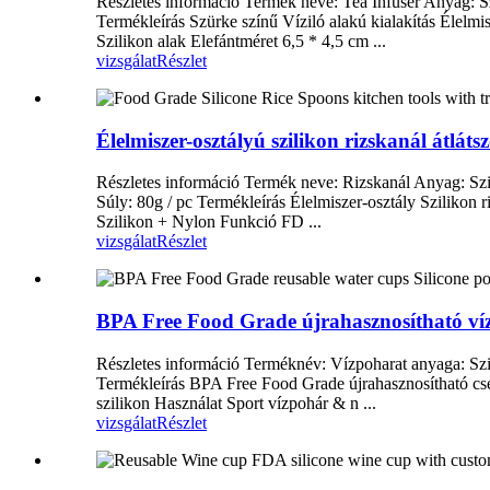
Részletes információ Termék neve: Tea Infuser Anyag: S
Termékleírás Szürke színű Víziló alakú kialakítás Élelmis
Szilikon alak Elefántméret 6,5 * 4,5 cm ...
vizsgálat
Részlet
Élelmiszer-osztályú szilikon rizskanál átlát
Részletes információ Termék neve: Rizskanál Anyag: Szil
Súly: 80g / pc Termékleírás Élelmiszer-osztály Szilikon
Szilikon + Nylon Funkció FD ...
vizsgálat
Részlet
BPA Free Food Grade újrahasznosítható víz
Részletes információ Terméknév: Vízpoharat anyaga: Szi
Termékleírás BPA Free Food Grade újrahasznosítható cs
szilikon Használat Sport vízpohár & n ...
vizsgálat
Részlet