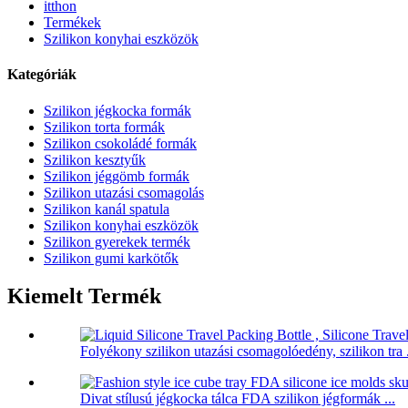
itthon
Termékek
Szilikon konyhai eszközök
Kategóriák
Szilikon jégkocka formák
Szilikon torta formák
Szilikon csokoládé formák
Szilikon kesztyűk
Szilikon jéggömb formák
Szilikon utazási csomagolás
Szilikon kanál spatula
Szilikon konyhai eszközök
Szilikon gyerekek termék
Szilikon gumi karkötők
Kiemelt Termék
Folyékony szilikon utazási csomagolóedény, szilikon tra .
Divat stílusú jégkocka tálca FDA szilikon jégformák ...