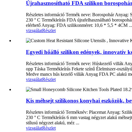
Újrahasznosítható FDA szilikon borospohár
Részletes információ Termék neve: Borospohár Anyag: Sz
230 ° C Termékleírás FDA újrafelhasználható borospohá
elérhető Anyag: FDA szilikonméret: 10,6 * 5,5 * 4CM ..
vizsgálat
Részlet
Egyedi hőálló szilikon edények, innovatív 
Részletes információ Termék neve: Húskezelő villák An
opp Táska Termékleírás Fekete színű Élelmiszer-osztál
Medve mancs hús kezelő villák Anyag FDA PC alakú med
vizsgálat
Részlet
Kis méhsejt szilikonos konyhai eszközök, b
Részletes információ Terméknév: Placemat Anyag: Szilik
230 ° C Termékleírás 6 mm vastag négyzet alakú méhsejt 
stílusú négyzet alakú, méz ...
vizsgálat
Részlet