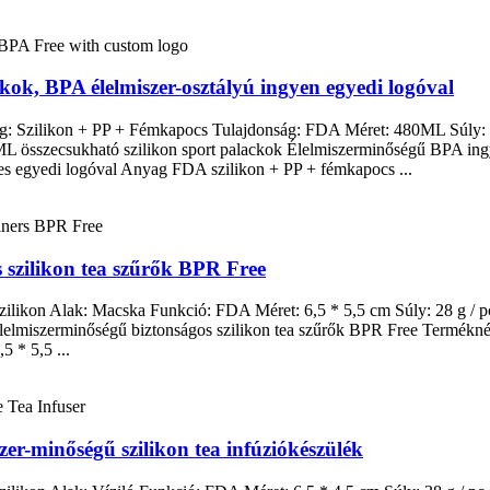
kok, BPA élelmiszer-osztályú ingyen egyedi logóval
g: Szilikon + PP + Fémkapocs Tulajdonság: FDA Méret: 480ML Súly: 1
80ML összecsukható szilikon sport palackok Élelmiszerminőségű BPA 
es egyedi logóval Anyag FDA szilikon + PP + fémkapocs ...
 szilikon tea szűrők BPR Free
zilikon Alak: Macska Funkció: FDA Méret: 6,5 * 5,5 cm Súly: 28 g / 
lelmiszerminőségű biztonságos szilikon tea szűrők BPR Free Termékné
 * 5,5 ...
szer-minőségű szilikon tea infúziókészülék