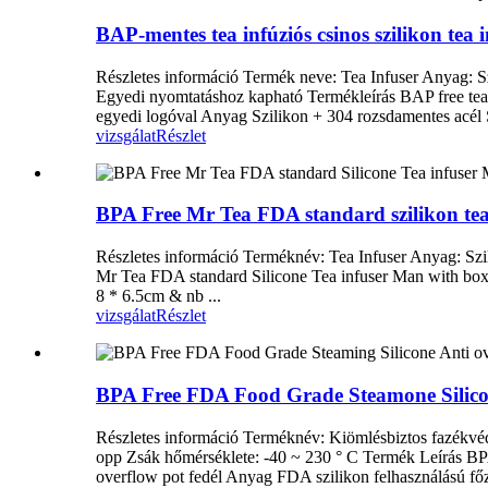
BAP-mentes tea infúziós csinos szilikon tea 
Részletes információ Termék neve: Tea Infuser Anyag: 
Egyedi nyomtatáshoz kapható Termékleírás BAP free tea 
egyedi logóval Anyag Szilikon + 304 rozsdamentes acél 
vizsgálat
Részlet
BPA Free Mr Tea FDA standard szilikon te
Részletes információ Terméknév: Tea Infuser Anyag: Sz
Mr Tea FDA standard Silicone Tea infuser Man with box 
8 * 6.5cm & nb ...
vizsgálat
Részlet
BPA Free FDA Food Grade Steamone Silicon
Részletes információ Terméknév: Kiömlésbiztos fazékvé
opp Zsák hőmérséklete: -40 ~ 230 ° C Termék Leírás B
overflow pot fedél Anyag FDA szilikon felhasználású főz