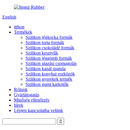
English
itthon
Termékek
Szilikon jégkocka formák
Szilikon torta formák
Szilikon csokoládé formák
Szilikon kesztyűk
Szilikon jéggömb formák
Szilikon utazási csomagolás
Szilikon kanál spatula
Szilikon konyhai eszközök
Szilikon gyerekek termék
Szilikon gumi karkötők
Rólunk
Gyárlátogatás
Minőség ellenőrzés
hírek
Lépjen kapcsolatba velünk