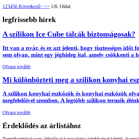
1
2
3
4
5
6
Következő>
>>
1/8. Oldal
legfrissebb hírek
A szilikon Ice Cube tálcák biztonságosak?
Itt van a nyár, és ez azt jelenti, hogy tisztességes i
sem olyan, mint egy jéghideg ital, amely csökkenti a h
Olvass tovább
Mi különbözteti meg a szilikon konyhai es
A szilikon konyhai eszközök és konyhai eszközök ol
megfelelőivel szemben. A legtöbb szilikon termék élén
Olvass tovább
Érdeklődés az árlistához
Termékeinkkel vagy árlistáival kapcsolatos kérdéseivel kérjük, hagyja 