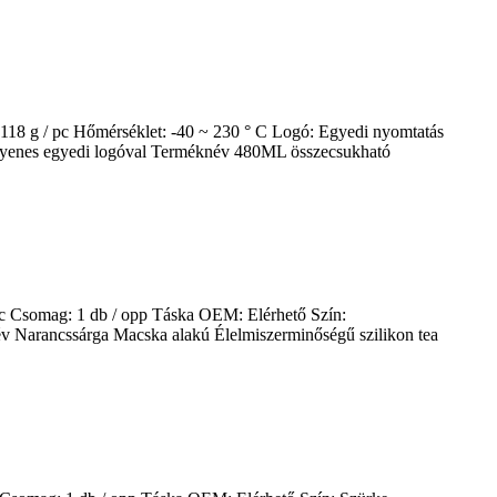
18 g / pc Hőmérséklet: -40 ~ 230 ° C Logó: Egyedi nyomtatás
ingyenes egyedi logóval Terméknév 480ML összecsukható
pc Csomag: 1 db / opp Táska OEM: Elérhető Szín:
v Narancssárga Macska alakú Élelmiszerminőségű szilikon tea