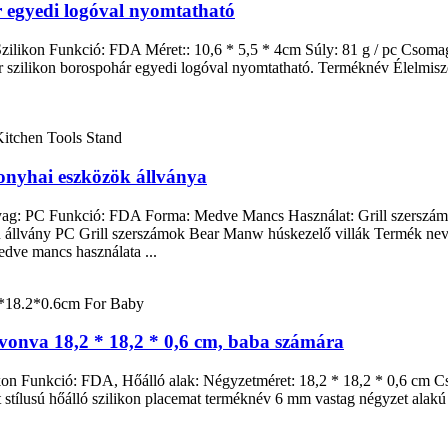
 egyedi logóval nyomtatható
ilikon Funkció: FDA Méret:: 10,6 * 5,5 * 4cm Súly: 81 g / pc Csomag:
r szilikon borospohár egyedi logóval nyomtatható. Terméknév Élelmis
.
konyhai eszközök állványa
yag: PC Funkció: FDA Forma: Medve Mancs Használat: Grill szerszámok
yú állvány PC Grill szerszámok Bear Manw húskezelő villák Termék ne
ve mancs használata ...
evonva 18,2 * 18,2 * 0,6 cm, baba számára
on Funkció: FDA, Hőálló alak: Négyzetméret: 18,2 * 18,2 * 0,6 cm Cs
stílusú hőálló szilikon placemat terméknév 6 mm vastag négyzet alakú 