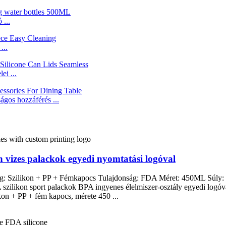
 ...
...
ei ...
gos hozzáférés ...
 vizes palackok egyedi nyomtatási logóval
g: Szilikon + PP + Fémkapocs Tulajdonság: FDA Méret: 450ML Súly: 1
L szilikon sport palackok BPA ingyenes élelmiszer-osztály egyedi logó
on + PP + fém kapocs, mérete 450 ...