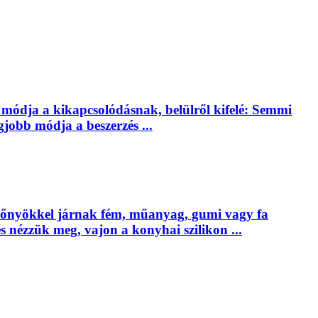
bb módja a kikapcsolódásnak, belülről kifelé: Semmi
gjobb módja a beszerzés ...
előnyökkel járnak fém, műanyag, gumi vagy fa
s nézzük meg, vajon a konyhai szilikon ...