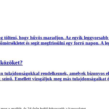
dőt fog tölteni, hogy hűvös maradjon. Az egyik leggyorsa
őmérsékletet és segít megfrissülni egy forró napon. A le
zközöket?
yan tulajdonságokkal rendelkeznek, amelyek bizonyos 
k színű. Emellett vizsgáljuk meg más tulajdonságaikat é
meg e-mailjét, és 24 órán belül felvesszük a kapcsolatot.