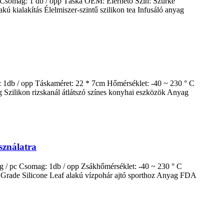
c Csomag: 1 db / opp Táska OEM: Elérhető Szín: Szürke
kú kialakítás Élelmiszer-szintű szilikon tea Infusáló anyag
 1db / opp Táskaméret: 22 * ​​7cm Hőmérséklet: -40 ~ 230 ° C
g Szilikon rizskanál átlátszó színes konyhai eszközök Anyag
sználatra
g / pc Csomag: 1db / opp Zsákhőmérséklet: -40 ~ 230 ° C
 Grade Silicone Leaf alakú vízpohár ajtó sporthoz Anyag FDA