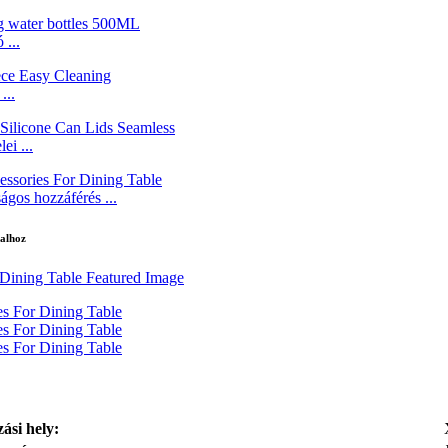
 ...
...
ei ...
gos hozzáférés ...
talhoz
ási hely: