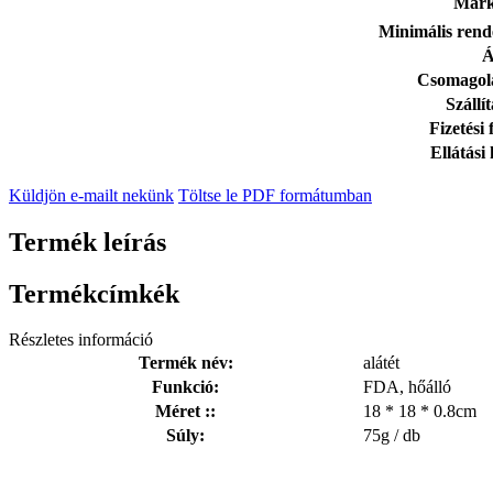
Márk
Minimális rend
Á
Csomagolá
Szállít
Fizetési 
Ellátási
Küldjön e-mailt nekünk
Töltse le PDF formátumban
Termék leírás
Termékcímkék
Részletes információ
Termék név:
alátét
Funkció:
FDA, hőálló
Méret ::
18 * 18 * 0.8cm
Súly:
75g / db