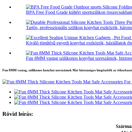
BPA Free Food Grade kültéri sportszilikon összecsukható
Tartós, professzionális szilikon konyhai eszközök, három 
Kiváló tömítésű egyedi konyhai eszközök, háziállatok étel
Fun 8MM vastag szilikonos konyhai szerszámok, biztonsá
Fun 8MM vastag, szilikonos konyhai szerszámok Mat biztonságos kiegészítők az étkezőasz
Rövid leírás:
Származ