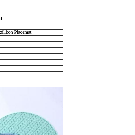
at
szilikon Placemat