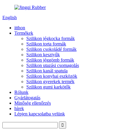
English
itthon
Termékek
Szilikon jégkocka formák
Szilikon torta formák
Szilikon csokoládé formák
Szilikon kesztyűk
Szilikon jéggömb formák
Szilikon utazási csomagolás
Szilikon kanál spatula
Szilikon konyhai eszközök
Szilikon gyerekek termék
Szilikon gumi karkötők
Rólunk
Gyárlátogatás
Minőség ellenőrzés
hírek
Lépjen kapcsolatba velünk