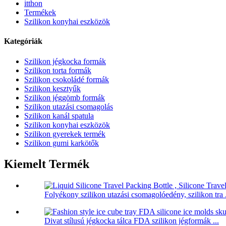
itthon
Termékek
Szilikon konyhai eszközök
Kategóriák
Szilikon jégkocka formák
Szilikon torta formák
Szilikon csokoládé formák
Szilikon kesztyűk
Szilikon jéggömb formák
Szilikon utazási csomagolás
Szilikon kanál spatula
Szilikon konyhai eszközök
Szilikon gyerekek termék
Szilikon gumi karkötők
Kiemelt Termék
Folyékony szilikon utazási csomagolóedény, szilikon tra .
Divat stílusú jégkocka tálca FDA szilikon jégformák ...