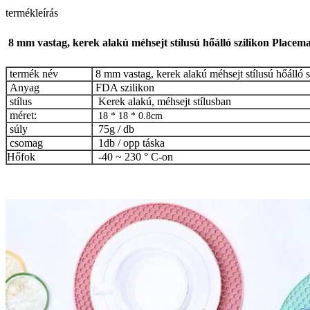
termékleírás
8 mm vastag, kerek alakú méhsejt stílusú hőálló szilikon Placem
termék név
8 mm vastag, kerek alakú méhsejt stílusú hőálló 
Anyag
FDA szilikon
stílus
Kerek alakú, méhsejt stílusban
méret:
18 * 18 * 0.8cm
súly
75g / db
csomag
1db / opp táska
Hőfok
-40 ~ 230 ° C-on