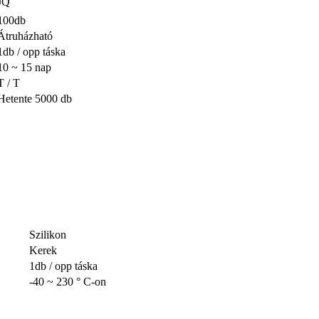
JQ
100db
Átruházható
1db / opp táska
10 ~ 15 nap
T / T
Hetente 5000 db
Szilikon
Kerek
1db / opp táska
-40 ~ 230 ° C-on