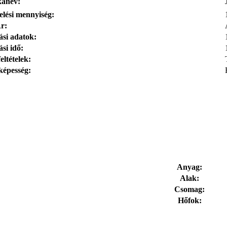
anév:
elési mennyiség:
r:
si adatok:
ási idő:
feltételek:
 képesség:
Anyag:
Alak:
Csomag:
Hőfok: