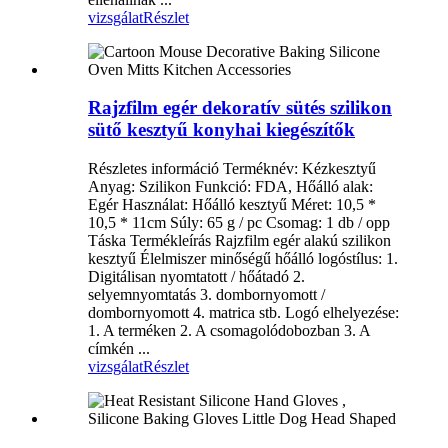
vizsgálat
Részlet
Rajzfilm egér dekoratív sütés szilikon
sütő kesztyű konyhai kiegészítők
Részletes információ Terméknév: Kézkesztyű
Anyag: Szilikon Funkció: FDA, Hőálló alak:
Egér Használat: Hőálló kesztyű Méret: 10,5 *
10,5 * 11cm Súly: 65 g / pc Csomag: 1 db / opp
Táska Termékleírás Rajzfilm egér alakú szilikon
kesztyű Élelmiszer minőségű hőálló logóstílus: 1.
Digitálisan nyomtatott / hőátadó 2.
selyemnyomtatás 3. dombornyomott /
dombornyomott 4. matrica stb. Logó elhelyezése:
1. A terméken 2. A csomagolódobozban 3. A
címkén ...
vizsgálat
Részlet