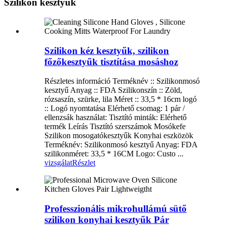
Szilikon kesztyűk
Szilikon kéz kesztyűk, szilikon
főzőkesztyűk tisztítása mosáshoz
Részletes információ Terméknév :: Szilikonmosó
kesztyű Anyag :: FDA Szilikonszín :: Zöld,
rózsaszín, szürke, lila Méret :: 33,5 * 16cm logó
:: Logó nyomtatása Elérhető csomag: 1 pár /
ellenzsák használat: Tisztító minták: Elérhető
termék Leírás Tisztító szerszámok Mosókefe
Szilikon mosogatókesztyűk Konyhai eszközök
Terméknév: Szilikonmosó kesztyű Anyag: FDA
szilikonméret: 33,5 * 16CM Logo: Custo ...
vizsgálat
Részlet
Professzionális mikrohullámú sütő
szilikon konyhai kesztyűk Pár