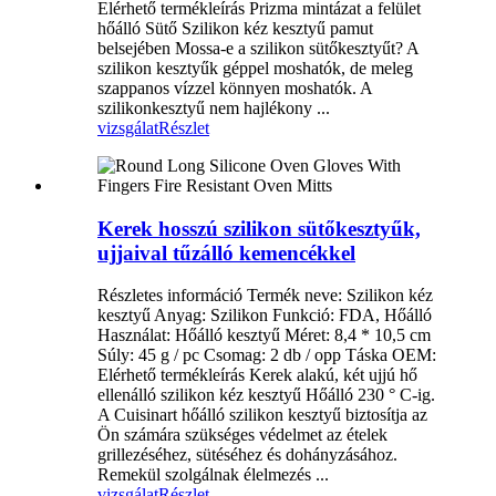
Elérhető termékleírás Prizma mintázat a felület
hőálló Sütő Szilikon kéz kesztyű pamut
belsejében Mossa-e a szilikon sütőkesztyűt? A
szilikon kesztyűk géppel moshatók, de meleg
szappanos vízzel könnyen moshatók. A
szilikonkesztyű nem hajlékony ...
vizsgálat
Részlet
Kerek hosszú szilikon sütőkesztyűk,
ujjaival tűzálló kemencékkel
Részletes információ Termék neve: Szilikon kéz
kesztyű Anyag: Szilikon Funkció: FDA, Hőálló
Használat: Hőálló kesztyű Méret: 8,4 * 10,5 cm
Súly: 45 g / pc Csomag: 2 db / opp Táska OEM:
Elérhető termékleírás Kerek alakú, két ujjú hő
ellenálló szilikon kéz kesztyű Hőálló 230 ° C-ig.
A Cuisinart hőálló szilikon kesztyű biztosítja az
Ön számára szükséges védelmet az ételek
grillezéséhez, sütéséhez és dohányzásához.
Remekül szolgálnak élelmezés ...
vizsgálat
Részlet