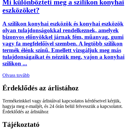
Mi különbözteti meg a szilikon konyhai
eszközöket?
A szilikon konyhai eszközök és konyhai eszközök
olyan tulajdonságokkal rendelkeznek, amelyek
bizonyos előnyökkel járnak fém, műanyag, gumi
vagy fa megfelelőivel szemben. A legtöbb szilikon
termék élénk színű. Emellett vizsgáljuk meg más
tulajdonságaikat és nézzük meg, vajon a konyhai
szilikon ...
Olvass tovább
Érdeklődés az árlistához
Termékeinkkel vagy árlistáival kapcsolatos kérdéseivel kérjük,
hagyja meg e-mailjét, és 24 órán belül felvesszük a kapcsolatot.
Érdeklődés az árlistához
Tájékoztató