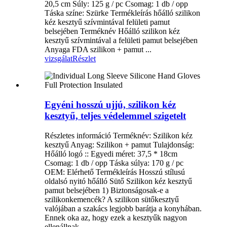
20,5 cm Súly: 125 g / pc Csomag: 1 db / opp
Táska színe: Szürke Termékleírás hőálló szilikon
kéz kesztyű szívmintával felületi pamut
belsejében Terméknév Hőálló szilikon kéz
kesztyű szívmintával a felületi pamut belsejében
Anyaga FDA szilikon + pamut ...
vizsgálat
Részlet
Egyéni hosszú ujjú, szilikon kéz
kesztyű, teljes védelemmel szigetelt
Részletes információ Terméknév: Szilikon kéz
kesztyű Anyag: Szilikon + pamut Tulajdonság:
Hőálló logó :: Egyedi méret: 37,5 * 18cm
Csomag: 1 db / opp Táska súlya: 170 g / pc
OEM: Elérhető Termékleírás Hosszú stílusú
oldalsó nyitó hőálló Sütő Szilikon kéz kesztyű
pamut belsejében 1) Biztonságosak-e a
szilikonkemencék? A szilikon sütőkesztyű
valójában a szakács legjobb barátja a konyhában.
Ennek oka az, hogy ezek a kesztyűk nagyon
ellenállnak ...