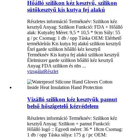
Hőálló szilikon kéz kesztyű, szilikon
sütőkesztyű kis kutya fej alakú
Részletes információ Terméknév: Szilikon kéz
kesztyű Anyag: Szilikon Funkció: FDA + Hőálló
alak: Kutyafej Méret: 9,5 * 10,5 * 9cm Súly: 55
g / pc Csomag: 1 db / opp Táska OEM: Elérhető
termékleírás Kis kutya fej alakú szilikon kesztyű
Étel garde szilikon hőálló kéz kesztyű
Terméknév Kis kutya fej alakú szilikon kesztyű
Élelmiszer garde szilikon hőálló kéz kesztyű
Anyag FDA szilikon és nbs ...
vizsgálat
Részlet
Vízálló szilikon kéz kesztyűk pamut
belső hőszigetelő kézvédelem
Részletes információ Terméknév: Szilikon kéz
kesztyű Anyag: Szilikon + pamut Funkció:
Hőálló logó :: Egyedi méret: 36 * 18cm Csomag:
1 db / opp Táska súlya: 175 g / pc OEM: