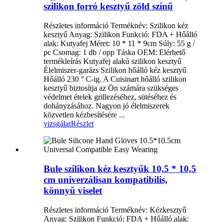
szilikon forró kesztyű zöld színű
Részletes információ Terméknév: Szilikon kéz
kesztyű Anyag: Szilikon Funkció: FDA + Hőálló
alak: Kutyafej Méret: 10 * 11 * 9cm Súly: 55 g /
pc Csomag: 1 db / opp Táska OEM: Elérhető
termékleírás Kutyafej alakú szilikon kesztyű
Élelmiszer-garázs Szilikon hőálló kéz kesztyű
Hőálló 230 ° C-ig. A Cuisinart hőálló szilikon
kesztyű biztosítja az Ön számára szükséges
védelmet ételek grillezéséhez, sütéséhez és
dohányzásához. Nagyon jó élelmiszerek
közvetlen kézbesítésére ...
vizsgálat
Részlet
Bule szilikon kéz kesztyűk 10,5 * 10,5
cm univerzálisan kompatibilis,
könnyű viselet
Részletes információ Terméknév: Kézkesztyű
Anyag: Szilikon Funkció: FDA + Hőálló alak: