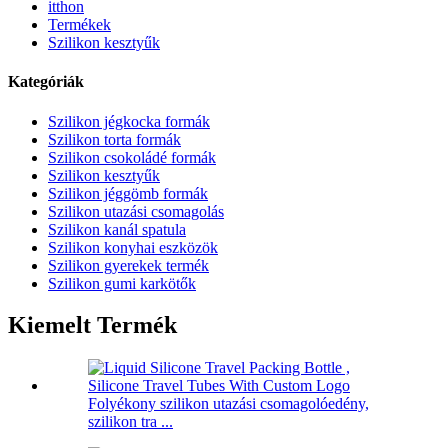
itthon
Termékek
Szilikon kesztyűk
Kategóriák
Szilikon jégkocka formák
Szilikon torta formák
Szilikon csokoládé formák
Szilikon kesztyűk
Szilikon jéggömb formák
Szilikon utazási csomagolás
Szilikon kanál spatula
Szilikon konyhai eszközök
Szilikon gyerekek termék
Szilikon gumi karkötők
Kiemelt Termék
Folyékony szilikon utazási csomagolóedény,
szilikon tra ...