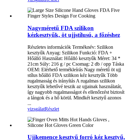
Nagyméretű FDA szilikon
kézkesztyűk, öt ujjstílusú, a főzéshez
Részletes információk Terméknév: Szilikon
kesztyűk Anyag: Szilikon Funkció: FDA +
Hőálló Használat: Hőálló kesztyűk Méret: 34 *
21cm Súly: 216 g / pc Csomag: 2 db / opp Táska
OEM: Elérhető termékleírás Nagy méretű öt ujj
stílus hőálló FDA szilikon kéz kesztyűk Több
rugalmasság és irányítás A rugalmas szilikon
kesztyűk lehetővé teszik az ujjainak használatát,
így nagyobb rugalmasságot és ellenőrzést biztosít
a lángok és a hő körül. Mindkét kesztyű azonos
...
vizsgálat
Részlet
Ujjkemence kesztyű forró kéz kesztyű,