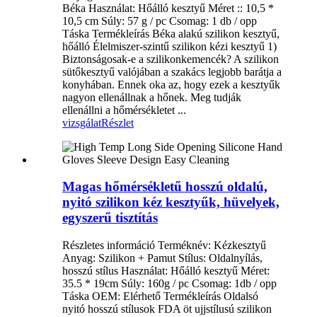
Béka Használat: Hőálló kesztyű Méret :: 10,5 *
10,5 cm Súly: 57 g / pc Csomag: 1 db / opp
Táska Termékleírás Béka alakú szilikon kesztyű,
hőálló Élelmiszer-szintű szilikon kézi kesztyű 1)
Biztonságosak-e a szilikonkemencék? A szilikon
sütőkesztyű valójában a szakács legjobb barátja a
konyhában. Ennek oka az, hogy ezek a kesztyűk
nagyon ellenállnak a hőnek. Meg tudják
ellenállni a hőmérsékletet ...
vizsgálat
Részlet
Magas hőmérsékletű hosszú oldalú,
nyitó szilikon kéz kesztyűk, hüvelyek,
egyszerű tisztítás
Részletes információ Terméknév: Kézkesztyű
Anyag: Szilikon + Pamut Stílus: Oldalnyílás,
hosszú stílus Használat: Hőálló kesztyű Méret:
35.5 * 19cm Súly: 160g / pc Csomag: 1db / opp
Táska OEM: Elérhető Termékleírás Oldalsó
nyitó hosszú stílusok FDA öt ujjstílusú szilikon