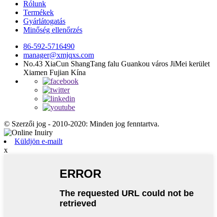
Rólunk
Termékek
Gyárlátogatás
Minőség ellenőrzés
86-592-5716490
manager@xmjqxs.com
No.43 XiaCun ShangTang falu Guankou város JiMei kerület
Xiamen Fujian Kína
© Szerzői jog - 2010-2020: Minden jog fenntartva.
Küldjön e-mailt
x