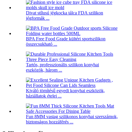
Divat stílusú jégkocka tálca FDA szilikon
jégformák ...
BPA Free Food Grade kültéri sportszilikon
összecsukható ...
Tartós, professzionális szilikon konyhai
eszközök, három ...
Kiváló tömítésű egyedi konyhai eszközök,
háziállatok ételei ...
Fun 8MM vastag szilikonos konyhai szerszámok,
biztonságos hozzáférés ...