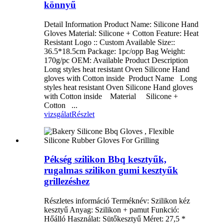
könnyű
Detail Information Product Name: Silicone Hand
Gloves Material: Silicone + Cotton Feature: Heat
Resistant Logo :: Custom Available Size::
36.5*18.5cm Package: 1pc/opp Bag Weight:
170g/pc OEM: Available Product Description
Long styles heat resistant Oven Silicone Hand
gloves with Cotton inside Product Name Long
styles heat resistant Oven Silicone Hand gloves
with Cotton inside Material Silicone +
Cotton ...
vizsgálat
Részlet
Pékség szilikon Bbq kesztyűk,
rugalmas szilikon gumi kesztyűk
grillezéshez
Részletes információ Terméknév: Szilikon kéz
kesztyű Anyag: Szilikon + pamut Funkció:
Hőálló Használat: Sütőkesztyű Méret: 27,5 *