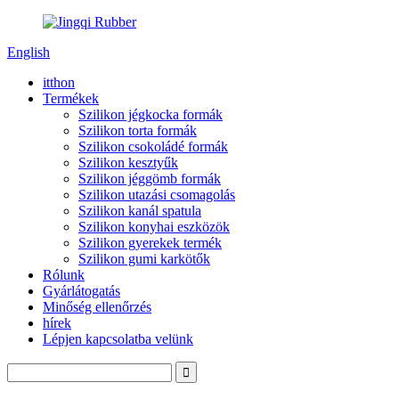
English
itthon
Termékek
Szilikon jégkocka formák
Szilikon torta formák
Szilikon csokoládé formák
Szilikon kesztyűk
Szilikon jéggömb formák
Szilikon utazási csomagolás
Szilikon kanál spatula
Szilikon konyhai eszközök
Szilikon gyerekek termék
Szilikon gumi karkötők
Rólunk
Gyárlátogatás
Minőség ellenőrzés
hírek
Lépjen kapcsolatba velünk