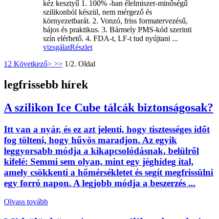
kéz kesztyű 1. 100% -ban élelmiszer-minőségű
szilikonból készül, nem mérgező és
környezetbarát. 2. Vonzó, friss formatervezésű,
bájos és praktikus. 3. Bármely PMS-kód szerinti
szín elérhető. 4. FDA-t, LF-t tud nyújtani ...
vizsgálat
Részlet
1
2
Következő>
>>
1/2. Oldal
legfrissebb hírek
A szilikon Ice Cube tálcák biztonságosak?
Itt van a nyár, és ez azt jelenti, hogy tisztességes időt
fog tölteni, hogy hűvös maradjon. Az egyik
leggyorsabb módja a kikapcsolódásnak, belülről
kifelé: Semmi sem olyan, mint egy jéghideg ital,
amely csökkenti a hőmérsékletet és segít megfrissülni
egy forró napon. A legjobb módja a beszerzés ...
Olvass tovább