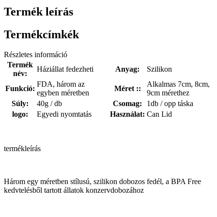
Termék leírás
Termékcímkék
Részletes információ
Termék
Háziállat fedezheti
Anyag:
Szilikon
név:
FDA, három az
Alkalmas 7cm, 8cm,
Funkció:
Méret ::
egyben méretben
9cm mérethez
Súly:
40g / db
Csomag:
1db / opp táska
logo:
Egyedi nyomtatás
Használat:
Can Lid
termékleírás
Három egy méretben stílusú, szilikon dobozos fedél, a BPA Free
kedvtelésből tartott állatok konzervdobozához