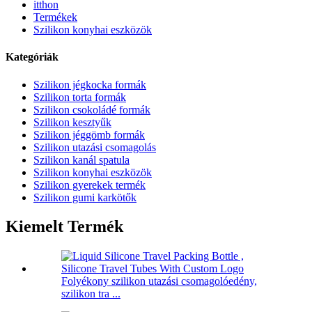
itthon
Termékek
Szilikon konyhai eszközök
Kategóriák
Szilikon jégkocka formák
Szilikon torta formák
Szilikon csokoládé formák
Szilikon kesztyűk
Szilikon jéggömb formák
Szilikon utazási csomagolás
Szilikon kanál spatula
Szilikon konyhai eszközök
Szilikon gyerekek termék
Szilikon gumi karkötők
Kiemelt Termék
Folyékony szilikon utazási csomagolóedény,
szilikon tra ...