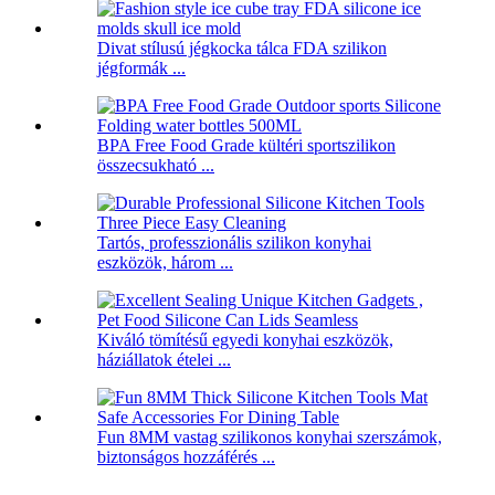
Divat stílusú jégkocka tálca FDA szilikon
jégformák ...
BPA Free Food Grade kültéri sportszilikon
összecsukható ...
Tartós, professzionális szilikon konyhai
eszközök, három ...
Kiváló tömítésű egyedi konyhai eszközök,
háziállatok ételei ...
Fun 8MM vastag szilikonos konyhai szerszámok,
biztonságos hozzáférés ...