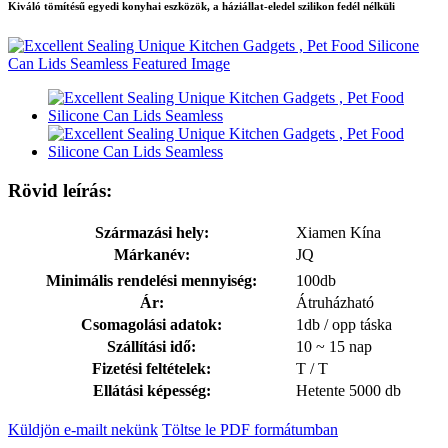
Kiváló tömítésű egyedi konyhai eszközök, a háziállat-eledel szilikon fedél nélküli
Rövid leírás:
Származási hely:
Xiamen Kína
Márkanév:
JQ
Minimális rendelési mennyiség:
100db
Ár:
Átruházható
Csomagolási adatok:
1db / opp táska
Szállítási idő:
10 ~ 15 nap
Fizetési feltételek:
T / T
Ellátási képesség:
Hetente 5000 db
Küldjön e-mailt nekünk
Töltse le PDF formátumban