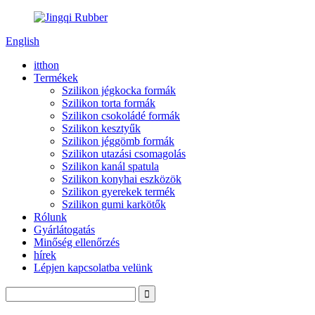
English
itthon
Termékek
Szilikon jégkocka formák
Szilikon torta formák
Szilikon csokoládé formák
Szilikon kesztyűk
Szilikon jéggömb formák
Szilikon utazási csomagolás
Szilikon kanál spatula
Szilikon konyhai eszközök
Szilikon gyerekek termék
Szilikon gumi karkötők
Rólunk
Gyárlátogatás
Minőség ellenőrzés
hírek
Lépjen kapcsolatba velünk