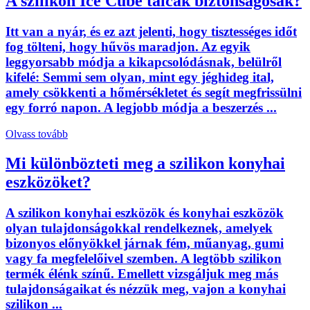
A szilikon Ice Cube tálcák biztonságosak?
Itt van a nyár, és ez azt jelenti, hogy tisztességes időt
fog tölteni, hogy hűvös maradjon. Az egyik
leggyorsabb módja a kikapcsolódásnak, belülről
kifelé: Semmi sem olyan, mint egy jéghideg ital,
amely csökkenti a hőmérsékletet és segít megfrissülni
egy forró napon. A legjobb módja a beszerzés ...
Olvass tovább
Mi különbözteti meg a szilikon konyhai
eszközöket?
A szilikon konyhai eszközök és konyhai eszközök
olyan tulajdonságokkal rendelkeznek, amelyek
bizonyos előnyökkel járnak fém, műanyag, gumi
vagy fa megfelelőivel szemben. A legtöbb szilikon
termék élénk színű. Emellett vizsgáljuk meg más
tulajdonságaikat és nézzük meg, vajon a konyhai
szilikon ...