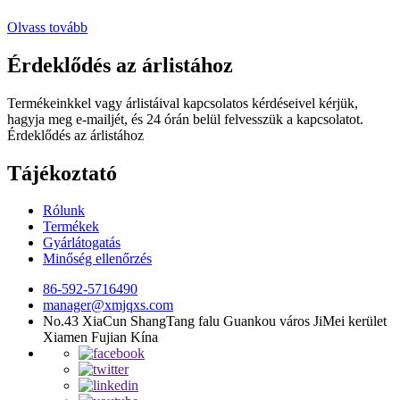
Olvass tovább
Érdeklődés az árlistához
Termékeinkkel vagy árlistáival kapcsolatos kérdéseivel kérjük,
hagyja meg e-mailjét, és 24 órán belül felvesszük a kapcsolatot.
Érdeklődés az árlistához
Tájékoztató
Rólunk
Termékek
Gyárlátogatás
Minőség ellenőrzés
86-592-5716490
manager@xmjqxs.com
No.43 XiaCun ShangTang falu Guankou város JiMei kerület
Xiamen Fujian Kína