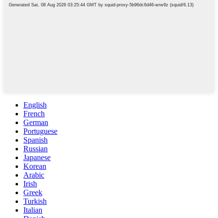
English
French
German
Portuguese
Spanish
Russian
Japanese
Korean
Arabic
Irish
Greek
Turkish
Italian