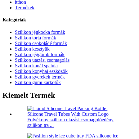
itthon
Termékek
Kategóriák
Szilikon jégkocka formák
Szilikon torta formák
Szilikon csokoládé formák
Szilikon kesztyűk
Szilikon jéggömb formák
Szilikon utazási csomagolás
Szilikon kanál spatula
Szilikon konyhai eszközök
Szilikon gyerekek termék
Szilikon gumi karkötők
Kiemelt Termék
Folyékony szilikon utazási csomagolóedény,
szilikon tra ...