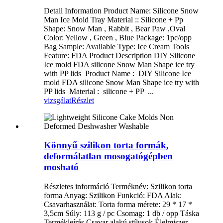
Detail Information Product Name: Silicone Snow
Man Ice Mold Tray Material :: Silicone + Pp
Shape: Snow Man , Rabbit , Bear Paw ,Oval
Color: Yellow , Green , Blue Package: 1pc/opp
Bag Sample: Available Type: Ice Cream Tools
Feature: FDA Product Description DIY Silicone
Ice mold FDA silicone Snow Man Shape ice try
with PP lids Product Name : DIY Silicone Ice
mold FDA silicone Snow Man Shape ice try with
PP lids Material : silicone + PP ...
vizsgálat
Részlet
Könnyű szilikon torta formák,
deformálatlan mosogatógépben
mosható
Részletes információ Terméknév: Szilikon torta
forma Anyag: Szilikon Funkció: FDA Alak:
Csavarhasználat: Torta forma mérete: 29 * 17 *
3,5cm Súly: 113 g / pc Csomag: 1 db / opp Táska
Termékleírás Csavar alakú stílusok Élelmiszer-