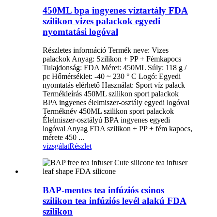
450ML bpa ingyenes víztartály FDA
szilikon vizes palackok egyedi
nyomtatási logóval
Részletes információ Termék neve: Vizes
palackok Anyag: Szilikon + PP + Fémkapocs
Tulajdonság: FDA Méret: 450ML Súly: 118 g /
pc Hőmérséklet: -40 ~ 230 ° C Logó: Egyedi
nyomtatás elérhető Használat: Sport víz palack
Termékleírás 450ML szilikon sport palackok
BPA ingyenes élelmiszer-osztály egyedi logóval
Terméknév 450ML szilikon sport palackok
Élelmiszer-osztályú BPA ingyenes egyedi
logóval Anyag FDA szilikon + PP + fém kapocs,
mérete 450 ...
vizsgálat
Részlet
BAP-mentes tea infúziós csinos
szilikon tea infúziós levél alakú FDA
szilikon