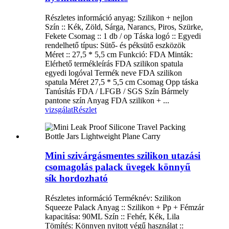
Részletes információ anyag: Szilikon + nejlon
Szín :: Kék, Zöld, Sárga, Narancs, Piros, Szürke,
Fekete Csomag :: 1 db / op Táska logó :: Egyedi
rendelhető típus: Sütő- és péksütő eszközök
Méret :: 27,5 * 5,5 cm Funkció: FDA Minták:
Elérhető termékleírás FDA szilikon spatula
egyedi logóval Termék neve FDA szilikon
spatula Méret 27,5 * 5,5 cm Csomag Opp táska
Tanúsítás FDA / LFGB / SGS Szín Bármely
pantone szín Anyag FDA szilikon + ...
vizsgálat
Részlet
Mini szivárgásmentes szilikon utazási
csomagolás palack üvegek könnyű
sík hordozható
Részletes információ Terméknév: Szilikon
Squeeze Palack Anyag :: Szilikon + Pp + Fémzár
kapacitása: 90ML Szín :: Fehér, Kék, Lila
Tömítés: Könnyen nyitott végű használat ::