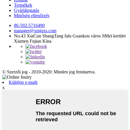
Termékek
Gyárlátogatás
Minőség ellenőrzés
86-592-5716490
manager@xmjqxs.com
No.43 XiaCun ShangTang falu Guankou város JiMei kerület
Xiamen Fujian Kína
© Szerzői jog - 2010-2020: Minden jog fenntartva.
Küldjön e-mailt
x