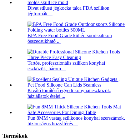
Divat stílusú jégkocka tálca FDA szilikon
jégformák ...
BPA Free Food Grade kültéri sportszilikon
összecsukható ...
Tartós, professzionális szilikon konyhai
eszközök, három ...
Kiváló tömítésű egyedi konyhai eszközök,
háziállatok ételei ...
Fun 8MM vastag szilikonos konyhai szerszámok,
biztonságos hozzáférés ...
Termékek