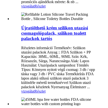
promóciós ajándékok mérete: & nb ...
vizsgálat
Részlet
Újratölthető krém szilikon utazási
csomagolópalack, szilikon toalett
palackok tartós
Részletes információ Terméknév: Szilikon
utazási palackok Anyag :: FDA Szilikon + PP
Kapacitás: 38ML, 60ML, 90ML Szín: Kék,
Rózsaszín, Sárga, Narancssárga Alak: Lapos
Használat: Utazópalack samponhoz Tömítés
Típus: Könnyen nyitott végű csomag: 3 db / opp
táska vagy 3 db / PVC táska Termékleírás FDA
lapos alakú stílusú szilikon utazó palackok 3
különféle méretű terméknévvel Szilikon utazó
palackok készletek Nyersanyag Élelmiszer ...
vizsgálat
Részlet