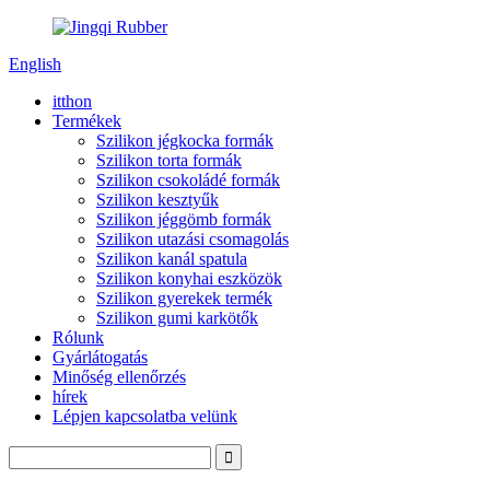
English
itthon
Termékek
Szilikon jégkocka formák
Szilikon torta formák
Szilikon csokoládé formák
Szilikon kesztyűk
Szilikon jéggömb formák
Szilikon utazási csomagolás
Szilikon kanál spatula
Szilikon konyhai eszközök
Szilikon gyerekek termék
Szilikon gumi karkötők
Rólunk
Gyárlátogatás
Minőség ellenőrzés
hírek
Lépjen kapcsolatba velünk