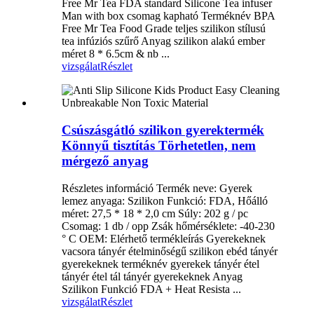
Free Mr Tea FDA standard Silicone Tea infuser
Man with box csomag kapható Terméknév BPA
Free Mr Tea Food Grade teljes szilikon stílusú
tea infúziós szűrő Anyag szilikon alakú ember
méret 8 * 6.5cm & nb ...
vizsgálat
Részlet
Csúszásgátló szilikon gyerektermék
Könnyű tisztítás Törhetetlen, nem
mérgező anyag
Részletes információ Termék neve: Gyerek
lemez anyaga: Szilikon Funkció: FDA, Hőálló
méret: 27,5 * 18 * 2,0 cm Súly: 202 g / pc
Csomag: 1 db / opp Zsák hőmérséklete: -40-230
° C OEM: Elérhető termékleírás Gyerekeknek
vacsora tányér ételminőségű szilikon ebéd tányér
gyerekeknek terméknév gyerekek tányér étel
tányér étel tál tányér gyerekeknek Anyag
Szilikon Funkció FDA + Heat Resista ...
vizsgálat
Részlet