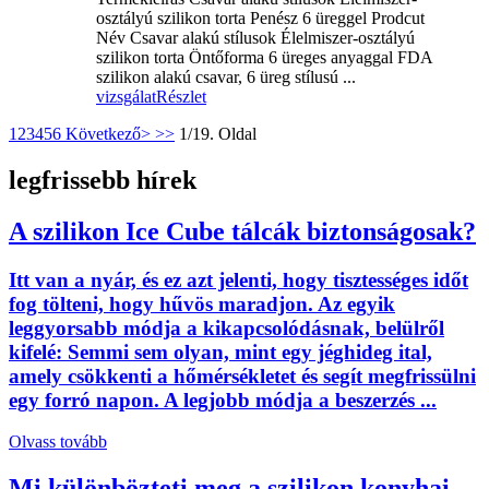
osztályú szilikon torta Penész 6 üreggel Prodcut
Név Csavar alakú stílusok Élelmiszer-osztályú
szilikon torta Öntőforma 6 üreges anyaggal FDA
szilikon alakú csavar, 6 üreg stílusú ...
vizsgálat
Részlet
1
2
3
4
5
6
Következő>
>>
1/19. Oldal
legfrissebb hírek
A szilikon Ice Cube tálcák biztonságosak?
Itt van a nyár, és ez azt jelenti, hogy tisztességes időt
fog tölteni, hogy hűvös maradjon. Az egyik
leggyorsabb módja a kikapcsolódásnak, belülről
kifelé: Semmi sem olyan, mint egy jéghideg ital,
amely csökkenti a hőmérsékletet és segít megfrissülni
egy forró napon. A legjobb módja a beszerzés ...
Olvass tovább
Mi különbözteti meg a szilikon konyhai