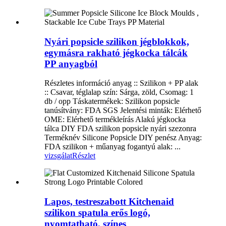
Nyári popsicle szilikon jégblokkok,
egymásra rakható jégkocka tálcák
PP anyagból
Részletes információ anyag :: Szilikon + PP alak
:: Csavar, téglalap szín: Sárga, zöld, Csomag: 1
db / opp Táskatermékek: Szilikon popsicle
tanúsítvány: FDA SGS Jelentési minták: Elérhető
OME: Elérhető termékleírás Alakú jégkocka
tálca DIY FDA szilikon popsicle nyári szezonra
Terméknév Silicone Popsicle DIY penész Anyag:
FDA szilikon + műanyag fogantyú alak: ...
vizsgálat
Részlet
Lapos, testreszabott Kitchenaid
szilikon spatula erős logó,
nyomtatható, színes