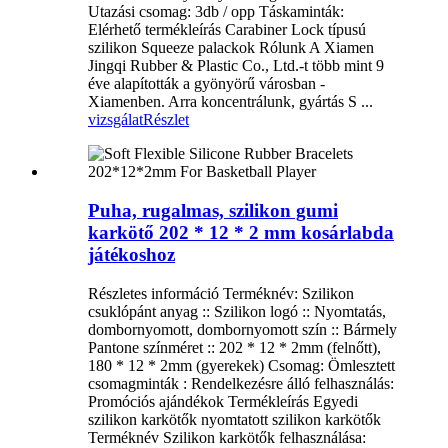
Utazási csomag: 3db / opp Táskaminták:
Elérhető termékleírás Carabiner Lock típusú
szilikon Squeeze palackok Rólunk A Xiamen
Jingqi Rubber & Plastic Co., Ltd.-t több mint 9
éve alapították a gyönyörű városban -
Xiamenben. Arra koncentrálunk, gyártás S ...
vizsgálat
Részlet
Puha, rugalmas, szilikon gumi
karkötő 202 * 12 * 2 mm kosárlabda
játékoshoz
Részletes információ Terméknév: Szilikon
csuklópánt anyag :: Szilikon logó :: Nyomtatás,
dombornyomott, dombornyomott szín :: Bármely
Pantone színméret :: 202 * 12 * 2mm (felnőtt),
180 * 12 * 2mm (gyerekek) Csomag: Ömlesztett
csomagminták : Rendelkezésre álló felhasználás:
Promóciós ajándékok Termékleírás Egyedi
szilikon karkötők nyomtatott szilikon karkötők
Terméknév Szilikon karkötők felhasználása: