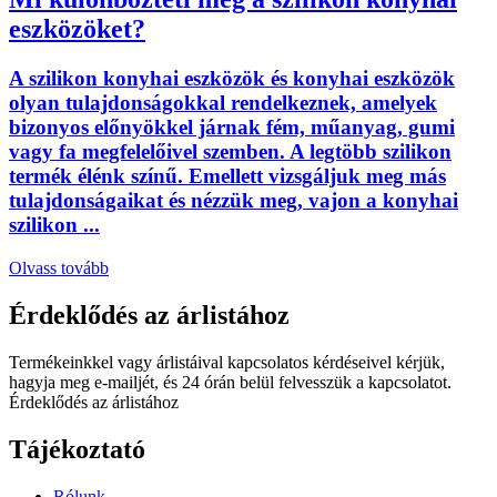
eszközöket?
A szilikon konyhai eszközök és konyhai eszközök
olyan tulajdonságokkal rendelkeznek, amelyek
bizonyos előnyökkel járnak fém, műanyag, gumi
vagy fa megfelelőivel szemben. A legtöbb szilikon
termék élénk színű. Emellett vizsgáljuk meg más
tulajdonságaikat és nézzük meg, vajon a konyhai
szilikon ...
Olvass tovább
Érdeklődés az árlistához
Termékeinkkel vagy árlistáival kapcsolatos kérdéseivel kérjük,
hagyja meg e-mailjét, és 24 órán belül felvesszük a kapcsolatot.
Érdeklődés az árlistához
Tájékoztató
Rólunk