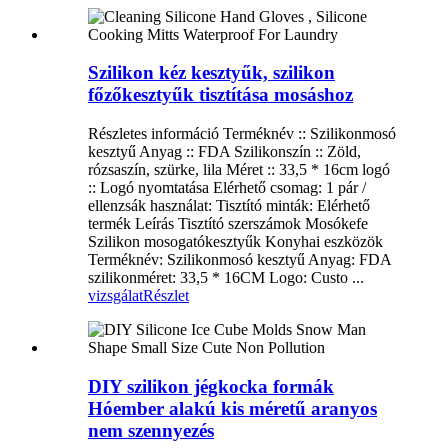
Szilikon kéz kesztyűk, szilikon
főzőkesztyűk tisztítása mosáshoz
Részletes információ Terméknév :: Szilikonmosó
kesztyű Anyag :: FDA Szilikonszín :: Zöld,
rózsaszín, szürke, lila Méret :: 33,5 * 16cm logó
:: Logó nyomtatása Elérhető csomag: 1 pár /
ellenzsák használat: Tisztító minták: Elérhető
termék Leírás Tisztító szerszámok Mosókefe
Szilikon mosogatókesztyűk Konyhai eszközök
Terméknév: Szilikonmosó kesztyű Anyag: FDA
szilikonméret: 33,5 * 16CM Logo: Custo ...
vizsgálat
Részlet
DIY szilikon jégkocka formák
Hóember alakú kis méretű aranyos
nem szennyezés