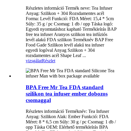
Részletes információ Termék neve: Tea Infuser
Anyag: Szilikon + 304 Rozsdamentes acél
Forma: Levél Funkció: FDA Méret: 15,4 * 5cm
Súly: 35 g / pc Csomag: 1 db / opp Táska logó:
Egyedi nyomtatáshoz kapható Termékleírás BAP
free tea infuser Aranyos szilikon tea infúziós
levél alakú FDA szilikon Terméknév BAP Free
Food Gade Szilikon levél alakú tea infuser
egyedi logóval Anyag Szilikon + 304
rozsdamentes acél Shape Leaf ...
vizsgálat
Részlet
BPA Free Mr Tea FDA standard
szilikon tea infuser ember dobozos
csomaggal
Részletes információ Terméknév: Tea Infuser
Anyag: Szilikon Alak: Ember Funkció: FDA
Méret: 8 * 6,5 cm Súly: 30 g / pc Csomag: 1 db /
opp Táska OEM: Elérhető termékleírás BPA